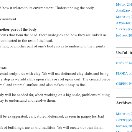
Μάιος 20
d how it relates to its environment. Understanding the body
Απρίλιος 
Μάρτιος 
environment.
Απρίλιος 
other part of the body
Σεπτέμβρι
ments that form the head, their analogies and how they are linked in
Ιούνιος 2
 connected to the rest of the head.
trait, or another part of one’s body so as to understand their joints
Useful li
Birds of A
ints
FLORA o
ntal sculptures with clay. We will use deformed clay slabs and bring
by step as we add slabs upon slabs or coil upon coil. The created piece
GREEK P
nal and internal surface, and also makes it easy to fire.
y will be needed for, when working on a big scale, problems relating
 try to understand and resolve them.
Archives
Μάρτιος 
ill be exaggerated, caricatured, deformed, as seen in gargoyles, bad
Σεπτέμβρι
Ιούνιος 2
fs of buildings, are an old tradition. We will create our own finial,