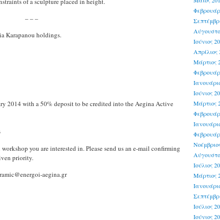
Μάιος 20
straints of a sculpture placed in height.
Φεβρουάρ
– – –
Σεπτέμβρι
Αύγουστο
kia Karapanou holdings.
Ιούνιος 2
Απρίλιος 
Μάρτιος 
Φεβρουάρ
Ιανουάριο
Ιούνιος 2
Μάρτιος 
ary 2014 with a 50% deposit to be credited into the Aegina Active
Φεβρουάρ
Ιανουάριο
3
Φεβρουάρ
Νοέμβριος
 workshop you are interested in. Please send us an e-mail confirming
Αύγουστο
ven priority.
Ιούλιος 2
ceramic@energoi-aegina.gr
Μάρτιος 
Ιανουάριο
Σεπτέμβρι
Ιούλιος 2
Ιούνιος 2