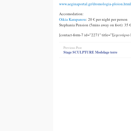
www.aeginaportal.gr/dromologia-ploion.html
Accomodation:
Oikia Karapanou
: 20 € per night per person
Stephania Pension (5mins away on foot): 35 €
[contact-form-7 id=”2271″ title=”Σεμινάρ
Previous Post
Stage SCULPTURE Modelage terre