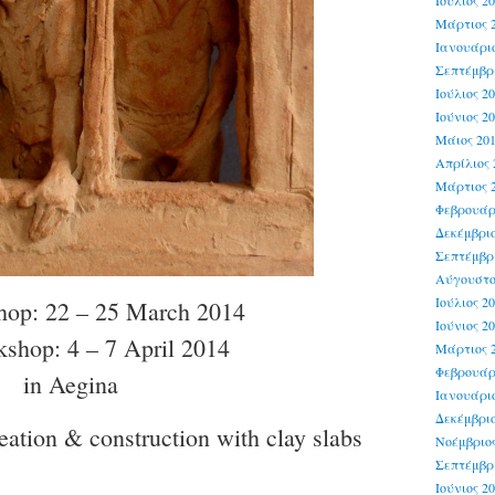
Ιούλιος 2
Μάρτιος 
Ιανουάριο
Σεπτέμβρι
Ιούλιος 2
Ιούνιος 2
Μάιος 20
Απρίλιος 
Μάρτιος 
Φεβρουάρ
Δεκέμβριο
Σεπτέμβρι
Αύγουστο
Ιούλιος 2
hop: 22 – 25 March 2014
Ιούνιος 2
shop: 4 – 7 April 2014
Μάρτιος 
Φεβρουάρ
in Aegina
Ιανουάριο
Δεκέμβριο
reation & construction with clay slabs
Νοέμβριος
Σεπτέμβρι
Ιούνιος 2