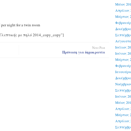
Μάιος 20
Απρίλιος 
Μάρτιος 
Φεβρουάρ
 per night for a twin room
Δεκέμβριο
ιο Γλυπτικής με πηλό 2014_copy_copy”]
Σεπτέμβρι
Αύγουστο
Ιούλιος 2
Next Post
Πρόταση για δημοκρατία
Ιούνιος 2
Μάρτιος 
Φεβρουάρ
Ιανουάριο
Δεκέμβριο
Νοέμβριος
Σεπτέμβρι
Ιούνιος 2
Μάιος 20
Απρίλιος 
Μάρτιος 
Απρίλιος 
Σεπτέμβρι