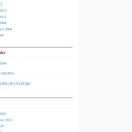
12
2012
2012
2008
ος 2006
005
nks
egina
f AEGINA
ATHS OF CULTURE
2025
ος 2021
019