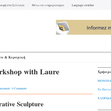
ραφή στο Σύλλογο
Θέλω να ενημερώνομαι
Language switcher
να & Κεραμική
rkshop with Laure
Χρήσιμο
ΜΟΝΟΠΑ
ncement
·
0 Comments
Τα Πουλι
ΧΛΩΡΙΔΑ 
ative Sculpture