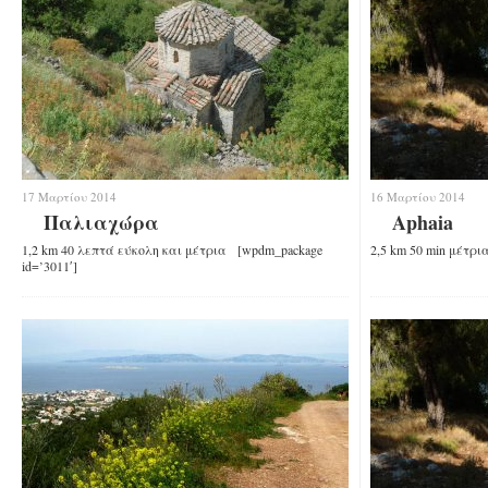
17 Μαρτίου 2014
16 Μαρτίου 2014
Παλιαχώρα
Aphaia
1,2 km 40 λεπτά εύκολη και μέτρια [wpdm_package
2,5 km 50 min μέτρι
id=’3011′]