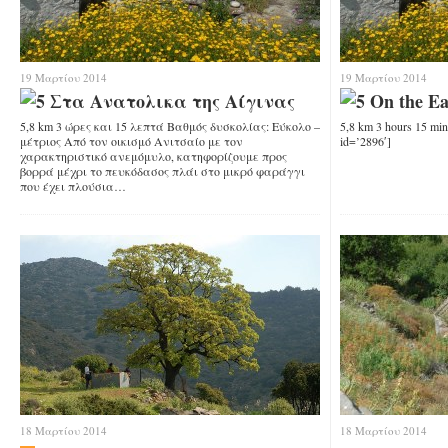
19 Μαρτίου 2014
19 Μαρτίου 2014
Στα Ανατολικα της Αίγινας
On the Ea
5,8 km 3 ώρες και 15 λεπτά Βαθμός δυσκολίας: Εύκολο –
5,8 km 3 hours 15 min
μέτριος Από τον οικισμό Ανιτσαίο με τον
id=’2896′]
χαρακτηριστικό ανεμόμυλο, κατηφορίζουμε προς
βορρά μέχρι το πευκόδασος πλάι στο μικρό φαράγγι
που έχει πλούσια…
18 Μαρτίου 2014
18 Μαρτίου 2014