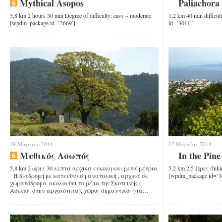
Mythical Asopos
Paliachora
5,8 km 2 hours 30 min Degree of difficulty: easy – moderate
1,2 km 40 min diffic
[wpdm_package id=’2669′]
id=’3011′]
18 Μαρτίου 2014
17 Μαρτίου 2014
Μυθικός Ασωπός
In the Pine
5,8 km 2 ώρες 30 λεπτά αρχικά εύκολη και μετά μέτρια
5,2 km 2,5 Ωρες (hikin
Η διαδρομή με κατεύθυνση ανατολική , αρχικά σε
[wpdm_package id=’3
χωματόδρομο, ακολουθεί το ρέμα της Σκοτεινής (
Ασωπός στην αρχαιότητα), χώρος σημαντικός για…