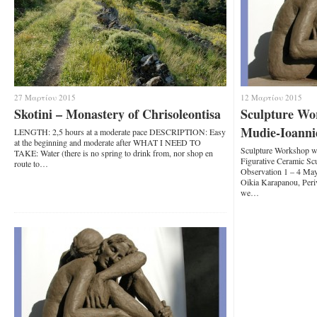
27 Μαρτίου 2015
12 Μαρτίου 2015
Skotini – Monastery of Chrisoleontisa
Sculpture Wo
Mudie-Ioanni
LENGTH: 2,5 hours at a moderate pace DESCRIPTION: Easy
at the beginning and moderate after WHAT I NEED TO
Sculpture Workshop 
TAKE: Water (there is no spring to drink from, nor shop en
Figurative Ceramic S
route to…
Observation 1 – 4 May
Oikia Karapanou, Peri
we…