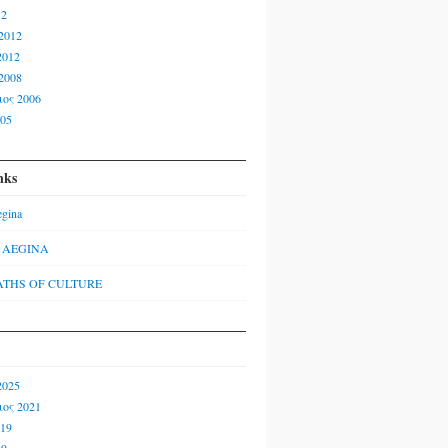
12
2012
2012
2008
ος 2006
005
nks
egina
f AEGINA
ATHS OF CULTURE
2025
ος 2021
019