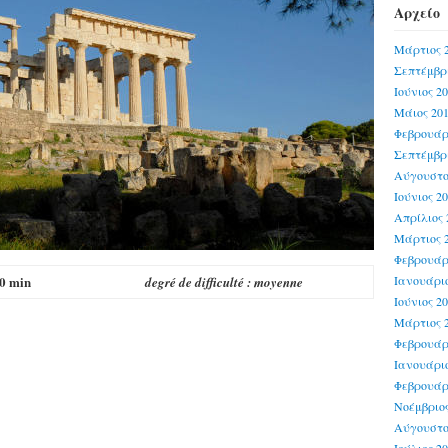
Αρχείο
Μάρτιος 
Σεπτέμβρι
Ιούνιος 2
Μάιος 20
Φεβρουάρ
Σεπτέμβρι
Αύγουστο
Ιούνιος 2
Απρίλιος 
Μάρτιος 
Φεβρουάρ
0 min
Ιανουάριο
degré de difficulté : moyenne
Ιούνιος 2
Μάρτιος 
Φεβρουάρ
Ιανουάριο
Φεβρουάρ
Νοέμβριος
Αύγουστο