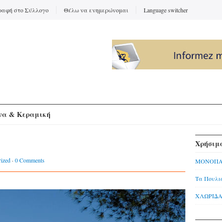
ραφή στο Σύλλογο
Θέλω να ενημερώνομαι
Language switcher
να & Κεραμική
Χρήσιμο
rized
·
0 Comments
ΜΟΝΟΠΑ
Τα Πουλι
ΧΛΩΡΙΔΑ 