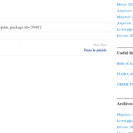
Μάιος 20
Απρίλιος 
Μάρτιος 
Απρίλιος 
wpdm_package id=’3048′]
Σεπτέμβρι
Ιούνιος 2
Next Post
Dans la pinède
Useful li
Birds of A
FLORA o
GREEK P
Archives
Μάρτιος 
Σεπτέμβρι
Ιούνιος 2